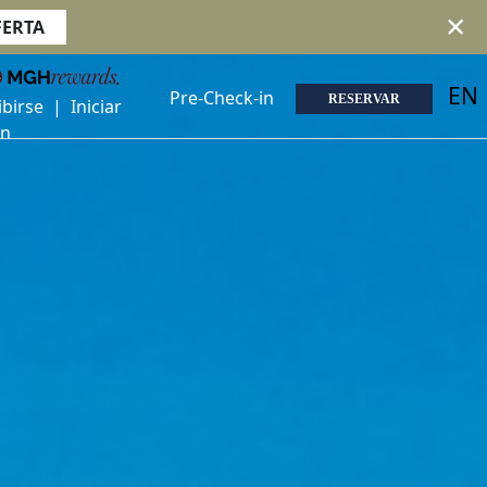
×
FERTA
EN
Pre-Check-in
RESERVAR
ibirse
|
Iniciar
ón