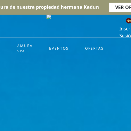
tura de nuestra propiedad hermana Kadun
VER O
Inscr
Sesi
AMURA
A
EVENTOS
OFERTAS
SPA